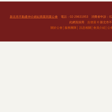
新北市不動產仲介經紀商業同業公會
電話：02-29631953 消費者申訴：02
此網頁採用
吉便屋
© 新北市不動
關於公會│
服務團隊│
訊息相關│
會員介紹│
公