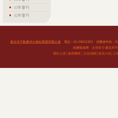
新北市不動產仲介經紀商業同業公會
電話：02-29631953 消費者申訴：02
此網頁採用
吉便屋
© 新北市不動
關於公會│
服務團隊│
訊息相關│
會員介紹│
公