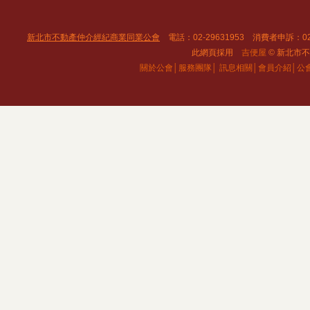
新北市不動產仲介經紀商業同業公會
電話：02-29631953 消費者申訴：02
此網頁採用
吉便屋
© 新北市不動
關於公會│
服務團隊│
訊息相關│
會員介紹│
公