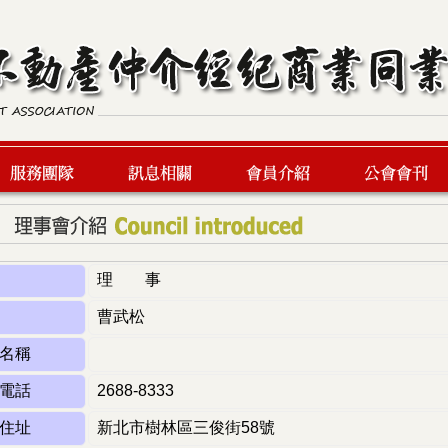
服務團隊
最新訊息
會員介紹
公會會刊
理 事
曹武松
名稱
電話
2688-8333
住址
新北市樹林區三俊街58號