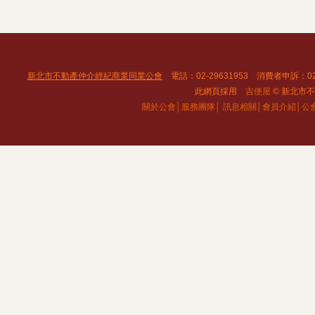
新北市不動產仲介經紀商業同業公會
電話：02-29631953 消費者申訴：02
此網頁採用
吉便屋
© 新北市不動
關於公會│
服務團隊│
訊息相關│
會員介紹│
公