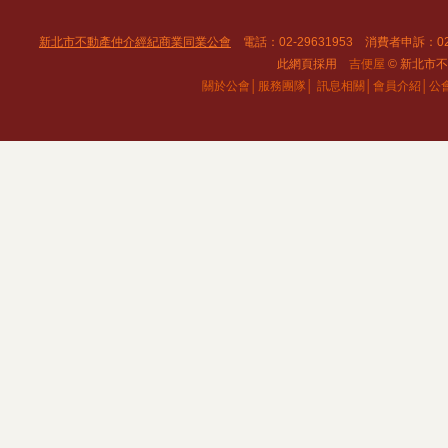
新北市不動產仲介經紀商業同業公會
電話：02-29631953 消費者申訴：02
此網頁採用
吉便屋
© 新北市不動
關於公會│
服務團隊│
訊息相關│
會員介紹│
公