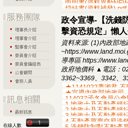
申明書(資料異動NEW).
切結書(資料補發).pdf
政令宣導-【洗錢
擊資恐規定」懶人
資料來源: (1)內政部
~https://www.land.
導專區 https://www.l
政府地價科 ▲電話：02-2
3362~3369、3342、3
★1141022蕭湘君
★宣導內政部地政司【
114037函各會員公
1.地政士及不動產經紀
2.地政士及不動產經紀
3.地政士及不動產經紀
4.不動產買賣交易洗錢
在線人數
5.洗錢防制對不動產買