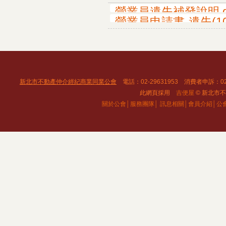
營業員遺失補發說明.d
營業員申請書-遺失(103
新北市不動產仲介經紀商業同業公會
電話：02-29631953 消費者申訴：02
此網頁採用
吉便屋
© 新北市不動
關於公會│
服務團隊│
訊息相關│
會員介紹│
公