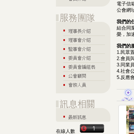
電子信
公會網
我們的
結合同
榮，加
我們的
1.民
2.會
3.同
4.社會
5.反
在線人數