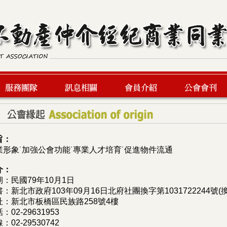
服務團隊
最新訊息
會員介紹
公會會刊
旨：
業形象˙加強公會功能˙專業人才培育˙促進物件流通
介：
：民國79年10月1日
：新北市政府103年09月16日北府社團換字第1031722244號(換
址：新北市板橋區民族路258號4樓
：02-29631953
02-29530742