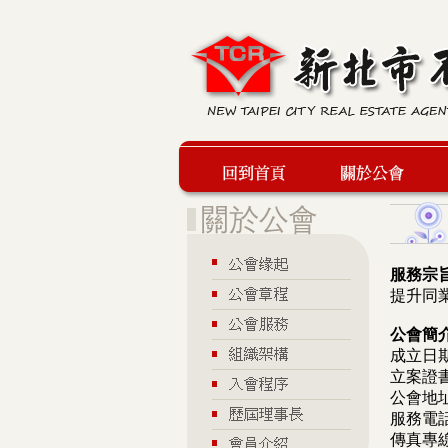
回到首頁
關於公會
服務宗
提升同
公會簡
成立日期
立案證書
公會地
服務電話
傳真專線：