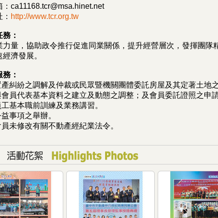
箱：
ca11168.tcr@msa.hinet.net
址：
http://www.tcr.org.tw
任務：
業力量，協助政令推行促進同業關係，提升經營層次，發揮團隊
速經濟發展。
服務：
眾置產糾紛之調解及仲裁或民眾暨機關團體委託房屋及其定著土地
員與會員代表基本資料之建立及動態之調整；及會員委託證照之申
業員工基本職前訓練及業務講習。
公益事項之舉辦。
應會員未修改有關不動產經紀業法令。